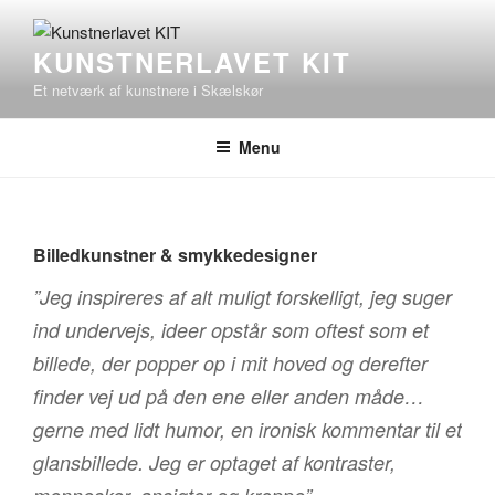
Videre
til
KUNSTNERLAVET KIT
indhold
Et netværk af kunstnere i Skælskør
Menu
Billedkunstner & smykkedesigner
”Jeg inspireres af alt muligt forskelligt, jeg suger
ind undervejs, ideer opstår som oftest som et
billede, der popper op i mit hoved og derefter
finder vej ud på den ene eller anden måde…
gerne med lidt humor, en ironisk kommentar til et
glansbillede. Jeg er optaget af kontraster,