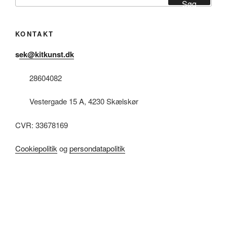
efter:
Søg
KONTAKT
sek@kitkunst.dk
28604082
Vestergade 15 A, 4230 Skælskør
CVR: 33678169
Cookiepolitik
og
persondatapolitik