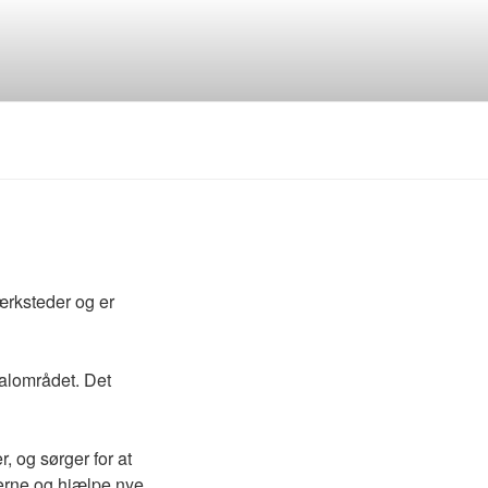
værksteder og er
kalområdet. Det
, og sørger for at
derne og hjælpe nye