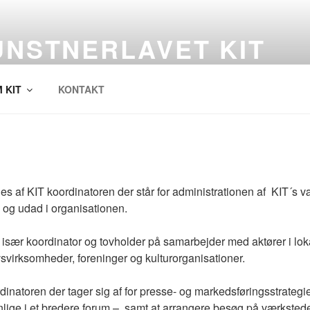
UNSTNERLAVET KIT
værk af kunstnere i Skælskør
 KIT
KONTAKT
ges af KIT koordinatoren der står for administrationen af KIT´s 
 og udad i organisationen.
 især koordinator og tovholder på samarbejder med aktører i lo
virksomheder, foreninger og kulturorganisationer.
inatoren der tager sig af for presse- og markedsføringsstrategier
nlige i et bredere forum – samt at arrangere besøg på værkste