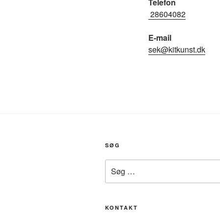
Telefon
28604082
E-mail
sek@kitkunst.dk
SØG
Søg
efter:
KONTAKT