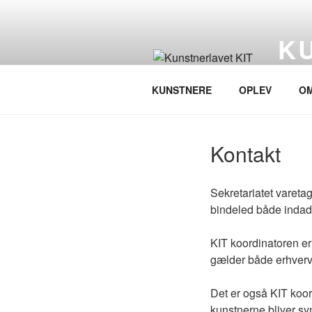
Videre
til
K
indhold
Et net
KUNSTNERE
OPLEV
OM
Kontakt
Sekretariatet vareta
bindeled både indad
KIT koordinatoren er
gælder både erhvervs
Det er også KIT koord
kunstnerne bliver sy