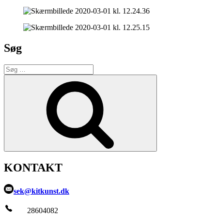
Søg
Søg
efter:
Søg
KONTAKT
sek@kitkunst.dk
28604082