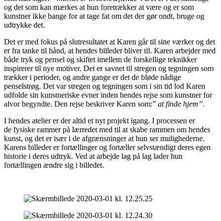
og det som kan mærkes at hun foretrækker at være og er som
kunstner ikke bange for at tage fat om det der gør ondt, bruge og
udtrykke det.
Det er med fokus på slutresultatet at Karen går til sine værker og det
er fra tanke til hånd, at hendes billeder bliver til. Karen arbejder med
både tryk og pensel og skiftet imellem de forskellige teknikker
inspirerer til nye motiver. Det er savnet til stregen og tegningen som
trækker i perioder, og andre gange er det de bløde nådige
penselstrøg. Det var stregen og tegningen som i sin tid lod Karen
udfolde sin kunstneriske evner inden hendes rejse som kunstner for
alvor begyndte. Den rejse beskriver Karen som:”
at finde hjem”.
I hendes atelier er der altid et nyt projekt igang. I processen er
de fysiske rammer på lærredet med til at skabe rammen om hendes
kunst, og det er især i de afgrænsninger at hun ser mulighederne.
Karens billeder er fortællinger og fortæller selvstændigt deres egen
historie i deres udtryk. Ved at arbejde lag på lag lader hun
fortællingen ændre sig i billedet.