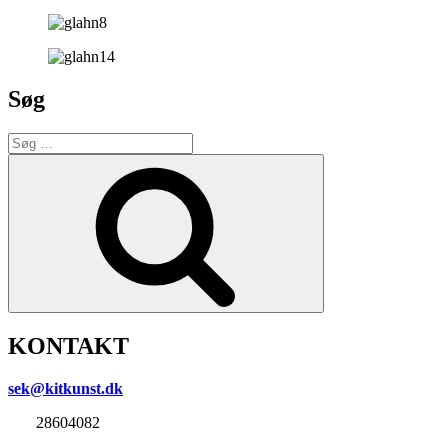
Søg
Søg
efter:
Søg
KONTAKT
sek@kitkunst.dk
28604082