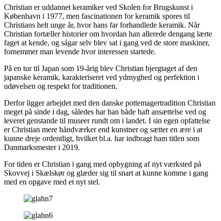
Christian er uddannet keramiker ved Skolen for Brugskunst i
København i 1977, men fascinationen for keramik spores til
Christians helt unge år, hvor hans far forhandlede keramik. Når
Christian fortæller historier om hvordan han allerede dengang lærte
faget at kende, og sågar selv blev sat i gang ved de store maskiner,
fornemmer man levende hvor interessen startede.
På en tur til Japan som 19-årig blev Christian bjergtaget af den
japanske keramik, karakteriseret ved ydmyghed og perfektion i
udøvelsen og respekt for traditionen.
Derfor ligger arbejdet med den danske pottemagertradition Christian
meget på sinde i dag, således har han både haft ansættelse ved og
leveret genstande til museer rundt om i landet. I sin egen opfattelse
er Christian mere håndværker end kunstner og sætter en ære i at
kunne dreje ordentligt, hvilket bl.a. har indbragt ham titlen som
Danmarksmester i 2019.
For tiden er Christian i gang med opbygning af nyt værksted på
Skovvej i Skælskør og glæder sig til snart at kunne komme i gang
med en opgave med et nyt stel.